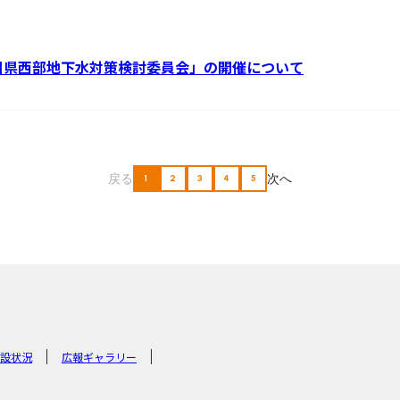
奈川県西部地下水対策検討委員会」の開催について
戻る
次へ
1
2
3
4
5
設状況
広報ギャラリー