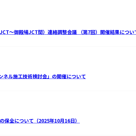
南JCT～御殿場JCT間）連絡調整会議 （第7回）開催結果につい
トンネル施工技術検討会」の開催について
の保全について（2025年10月16日）