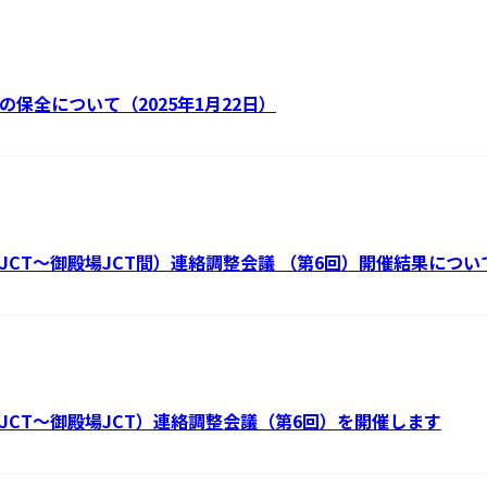
の保全について（2025年1月22日）
南JCT～御殿場JCT間）連絡調整会議 （第6回）開催結果につい
南JCT～御殿場JCT）連絡調整会議（第6回）を開催します