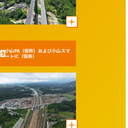
小山PA（仮称）および小山スマ
9
ートIC（仮称）