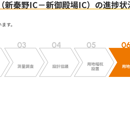
路（新秦野IC－新御殿場IC）の進捗状
います。
用地幅杭
測量調査
設計協議
用地
設置