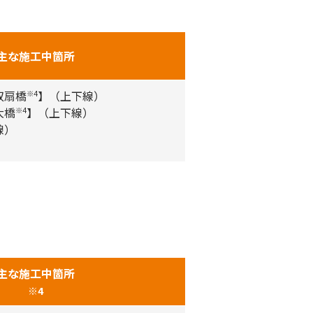
主な施工中箇所
双扇橋
】（上下線）
※4
大橋
】（上下線）
※4
線）
主な施工中箇所
※4