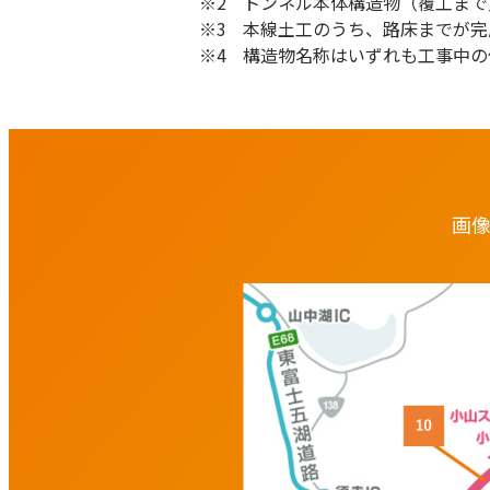
トンネル本体構造物（覆工まで
本線土工のうち、路床までが完
構造物名称はいずれも工事中の
画
秦野丹沢SA
1