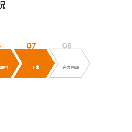
況
取得
工事
完成開通