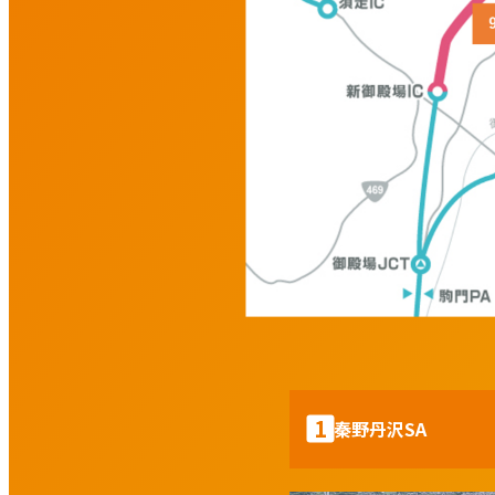
1
秦野丹沢SA