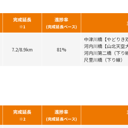
完成延長
進捗率
※1
(完成延長ベース)
中津川橋【やどりき
河内川橋【山北天空
7.2/8.9km
81%
河内川第二橋（下り
尺里川橋（下り線）
完成延長
進捗率
※2
(完成延長ベース)