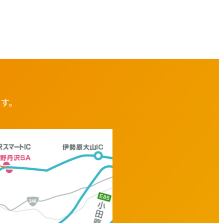
す。
中津川橋（
2