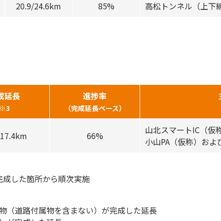
20.9/24.6km
85%
高松トンネル（上下
成延長
進捗率
※3
（完成延長ベース）
山北スマートIC（仮
/17.4km
66%
小山PA（仮称）およ
完成した箇所から順次実施
物（道路付属物を含まない）が完成した延長