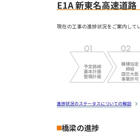
E1A 新東名高速道
現在の工事の進捗状況をご案内して
機構協定
予定路線
締結
基本計画
国交大臣
整備計画
事業許可
進捗状況のステータスについての解説
橋梁の進捗