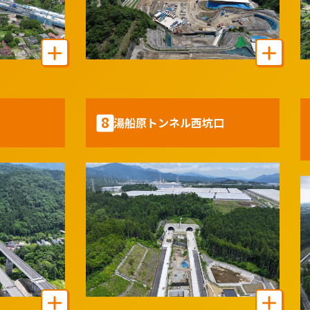
8
湯船原トンネル西坑口