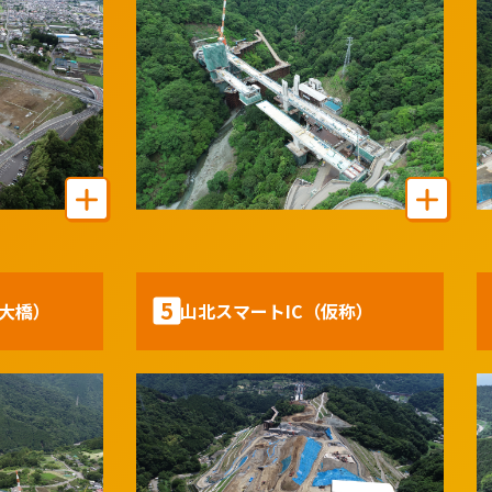
伊勢原大山IC－新秦野IC
区間
秦野丹沢SA
撮影場所
2026年6月
撮影日
5
大橋）
山北スマートIC（仮称）