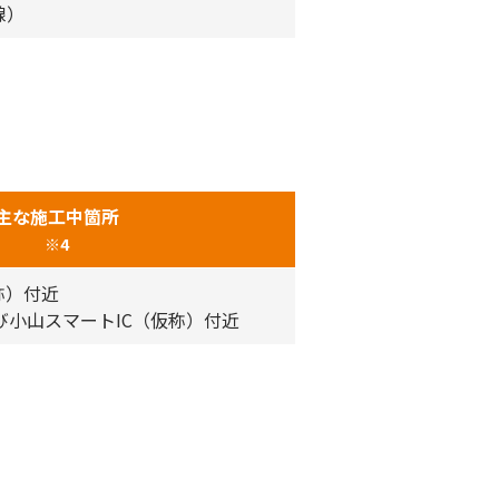
線）
主な施工中箇所
※4
称）付近
び小山スマートIC（仮称）付近