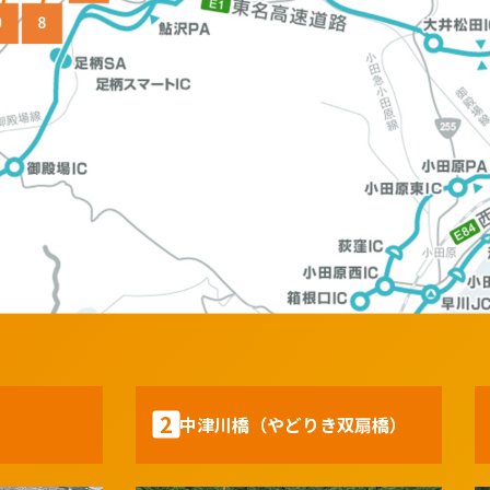
E1A 新東名高速道路
道路名
2
中津川橋（やどりき双扇橋）